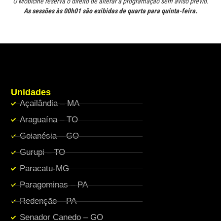
O Mobicine reserva o direito de alterar a programação sem aviso prévio.
As sessões às 00h01 são exibidas de quarta para quinta-feira.
Unidades
Açailândia – MA
Araguaína – TO
Goianésia – GO
Gurupi – TO
Paracatu-MG
Paragominas – PA
Redenção – PA
Senador Canedo – GO