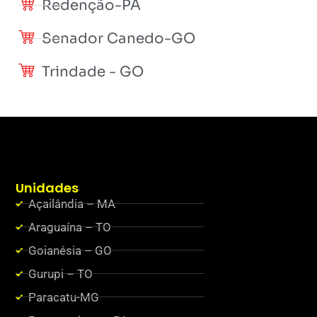
Redenção-PA
Senador Canedo-GO
Trindade - GO
Unidades
Açailândia – MA
Araguaína – TO
Goianésia – GO
Gurupi – TO
Paracatu-MG