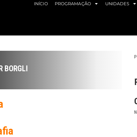
INÍCIO
PROGRAMAÇÃO
UNIDADES
P
R BORGLI
a
N
afia