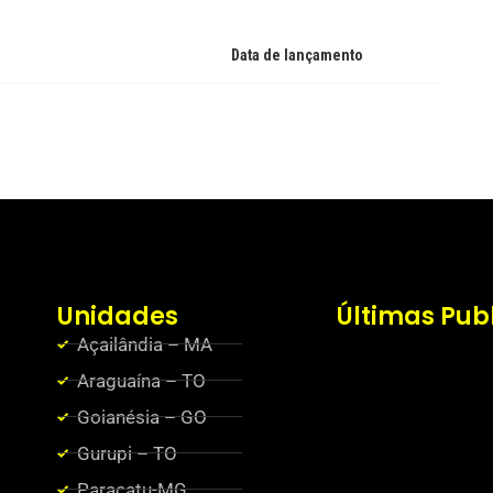
Data de lançamento
Unidades
Últimas Pub
Açailândia – MA
Araguaína – TO
Goianésia – GO
Gurupi – TO
Paracatu-MG