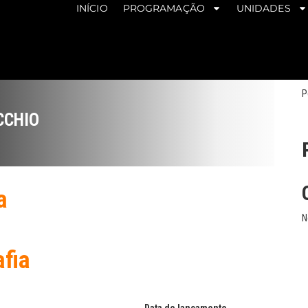
INÍCIO
PROGRAMAÇÃO
UNIDADES
P
CCHIO
a
N
afia