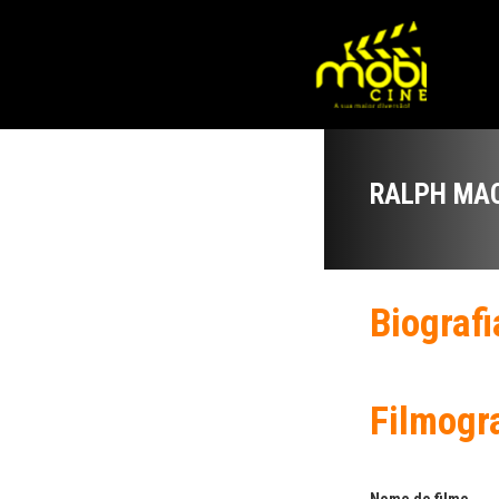
RALPH MA
Biografi
Filmogr