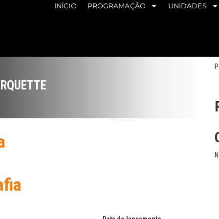
INÍCIO
PROGRAMAÇÃO
UNIDADES
P
ARQUETTE
a
N
afia