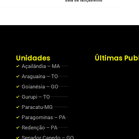
Data de lançamento
Unidades
Últimas Pub
Açailândia – MA
Araguaína – TO
Goianésia – GO
Gurupi – TO
Paracatu-MG
Paragominas – PA
Redenção – PA
Senador Canedo – GO