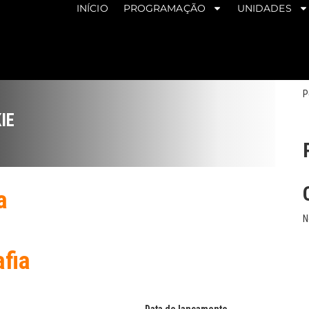
INÍCIO
PROGRAMAÇÃO
UNIDADES
P
IE
a
N
afia