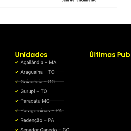
Data de lançamento
Unidades
Últimas Pub
Açailândia – MA
Araguaína – TO
Goianésia – GO
Gurupi – TO
Paracatu-MG
Paragominas – PA
Redenção – PA
Senador Canedo – GO