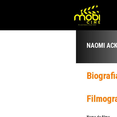
NAOMI ACK
Biografi
Filmogr