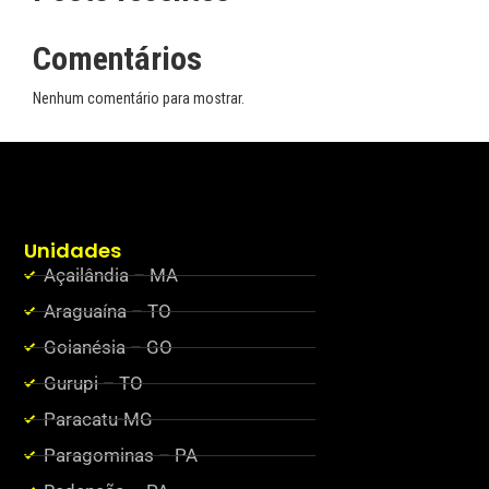
Comentários
Nenhum comentário para mostrar.
Unidades
Açailândia – MA
Araguaína – TO
Goianésia – GO
Gurupi – TO
Paracatu-MG
Paragominas – PA