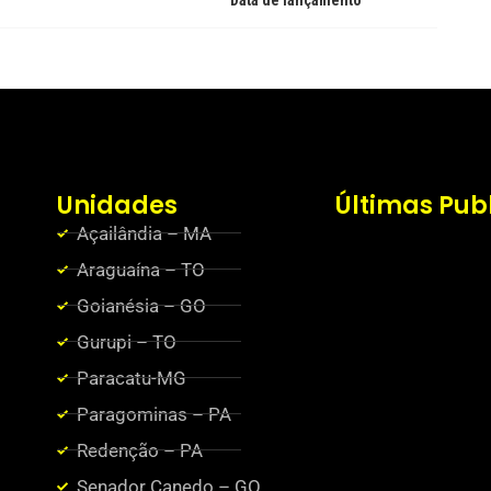
Data de lançamento
Unidades
Últimas Pub
Açailândia – MA
Araguaína – TO
Goianésia – GO
Gurupi – TO
Paracatu-MG
Paragominas – PA
Redenção – PA
Senador Canedo – GO