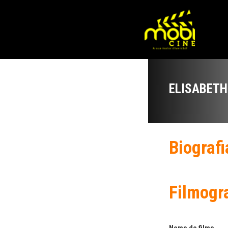
ELISABET
Biografi
Filmogr