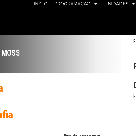
INÍCIO
PROGRAMAÇÃO
UNIDADES
P
H MOSS
a
N
afia