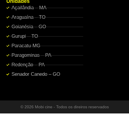
Unidades
Açailândia – MA
Araguaína – TO
Goianésia – GO
Gurupi – TO
Paracatu-MG
Paragominas – PA
Redenção – PA
Senador Canedo – GO
© 2026 Mobi cine - Todos os direiros reservados