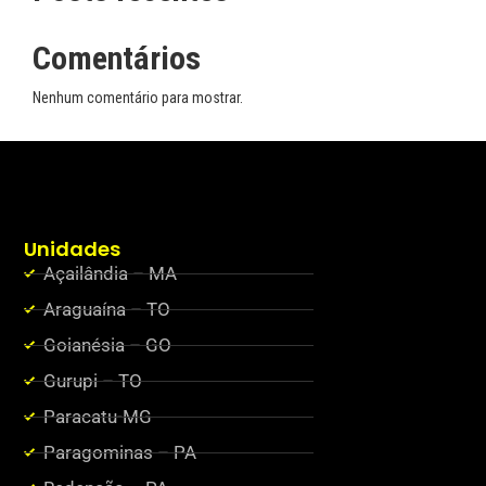
Comentários
Nenhum comentário para mostrar.
Unidades
Açailândia – MA
Araguaína – TO
Goianésia – GO
Gurupi – TO
Paracatu-MG
Paragominas – PA