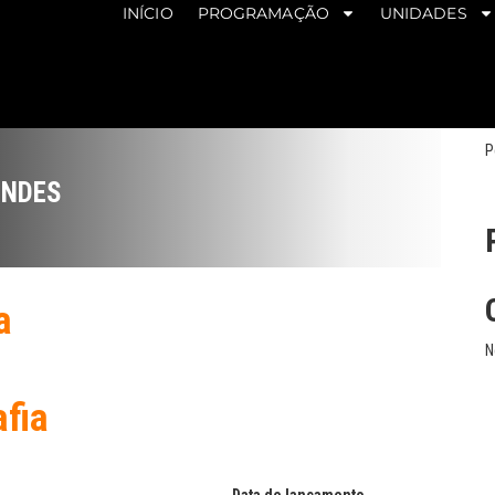
INÍCIO
PROGRAMAÇÃO
UNIDADES
P
ENDES
a
N
afia