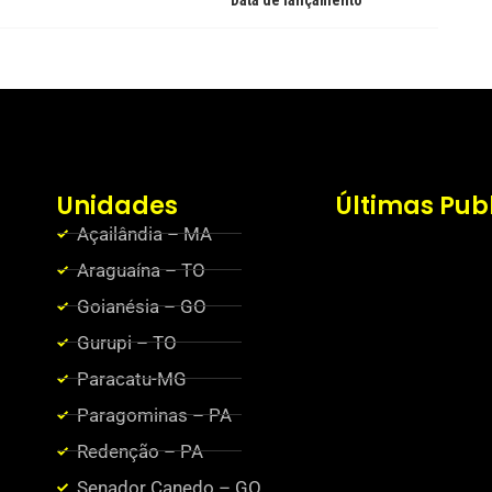
Data de lançamento
Unidades
Últimas Pub
Açailândia – MA
Araguaína – TO
Goianésia – GO
Gurupi – TO
Paracatu-MG
Paragominas – PA
Redenção – PA
Senador Canedo – GO