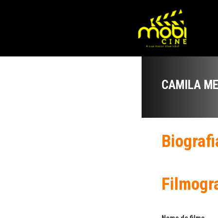
CAMILA M
Biografi
Filmogr