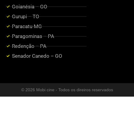
Goianésia – GO
Gurupi – TO
Paracatu-MG
Paragominas – PA
Redenção – PA
Senador Canedo – GO
© 2026 Mobi cine - Todos os direiros reservados