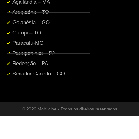
Açailândia – MA
Araguaína – TO
Goianésia – GO
Gurupi – TO
Paracatu-MG
Paragominas – PA
Redenção – PA
Senador Canedo – GO
© 2026 Mobi cine - Todos os direiros reservados